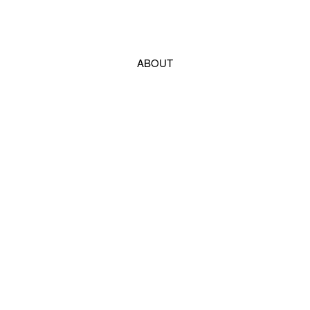
ABOUT
LOCATION
SUPPORT
CONTACT