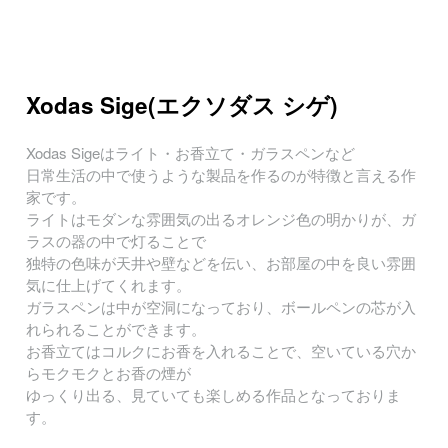
Xodas Sige(エクソダス シゲ)
Xodas Sigeはライト・お香立て・ガラスペンなど
日常生活の中で使うような製品を作るのが特徴と言える作
家です。
ライトはモダンな雰囲気の出るオレンジ色の明かりが、ガ
ラスの器の中で灯ることで
独特の色味が天井や壁などを伝い、お部屋の中を良い雰囲
気に仕上げてくれます。
ガラスペンは中が空洞になっており、ボールペンの芯が入
れられることができます。
お香立てはコルクにお香を入れることで、空いている穴か
らモクモクとお香の煙が
ゆっくり出る、見ていても楽しめる作品となっておりま
す。