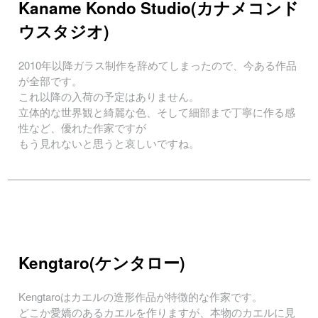
Kaname Kondo Studio(カナメコンド
ウスタジオ)
2010年以降ガラス制作を辞めてしまったので、今ある作品
が全部です。
これ以降の入荷の予定はありません。
立体的な世界観と綺麗な色、そして細部まで丁寧に作る感
性など、優れた作家ですが
もう見れないと思うと哀しいですね。
Kengtaro(ケンタロー)
Kengtaroはカエルの造形作品が特徴的な作家です。
どこか愛嬌のあるカエルを作りますが、本物のカエルに見