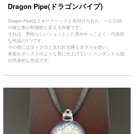
Dragon Pipe(ドラゴンパイプ)
Dragon Pipeはスネークヘッドと名付けられた、ヘビの頭
の様な形が特徴的と言える作家です。
それは、男性らしいシュッとした形がかっこよく、代表的
な作品の1つです。
その他にはダイクロと言われる輝くガラスを使い、
表面をボックスのような形に仕上げていくペンダントも彼
の代表的な作品です。