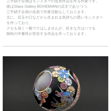
三平硝子企画はモンスターの造形作品を作る作家です。
彼はGlass Gallery BOHEMIANの店主でありつつ、
三平硝子企画の名前で作家活動もしております。
主に、目玉や口などから生まれる気持ちの悪いモンスター
を作っており、
クセも強く一般ウケはしませんが、好きな方はハマる
独特の中毒性が存在する作品を作っております。