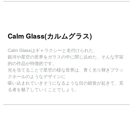
Calm Glass(カルムグラス)
Calm Glassはギャラクシーと名付けられた、
銀河や星空の世界をガラスの中に閉じ込めた、そんな宇宙
的の作品が特徴的です。
光を当てることで星空の様な世界は、青く光り輝きブラッ
クホールのようなデザインに
吸い込まれていきそうになるような目の錯覚が起きて、見
る者を魅了していくことでしょう。