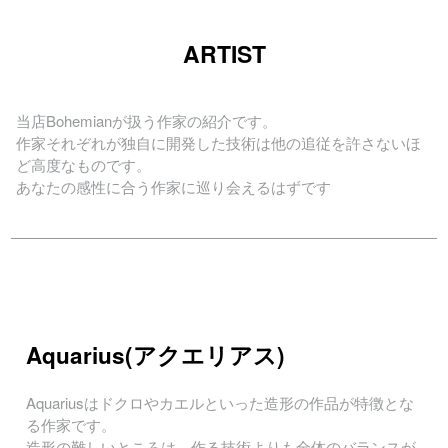
ARTIST
当店Bohemianが扱う作家の紹介です。
作家それぞれが独自に開発した技術は他の追従を許さないほ
ど高度なものです。
あなたの感性に合う作家に巡り会えるはずです
Aquarius(アクエリアス)
Aquariusはドクロやカエルといった造形の作品が特徴とな
る作家です。
造形の難しいところは、作る技術よりも全体のバランスが