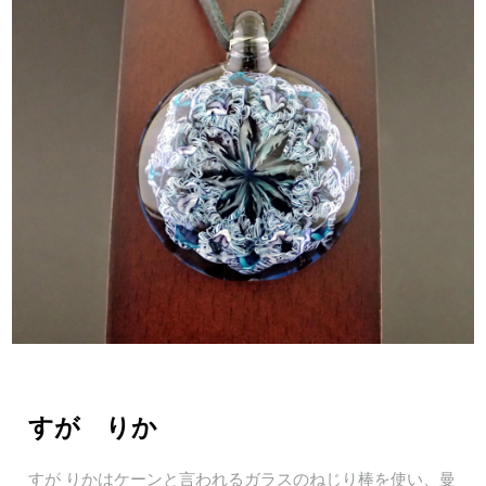
すが りか
すが りかはケーンと言われるガラスのねじり棒を使い、曼