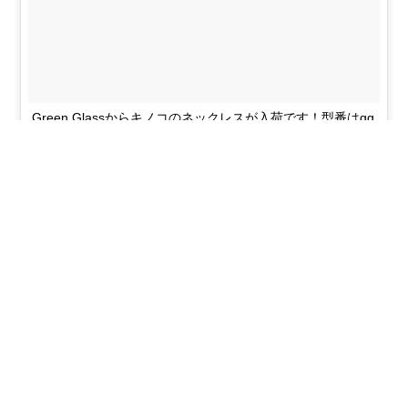
Green Glassからキノコのネックレスが入荷です！型番はgg
ー378〜383の順番で撮影しています！
#bohemian_glass_gallery #japaneseglassart
Kazushi Sanpe Onoderaさん(@glass_gallery_bohemian)が投稿した動画 -