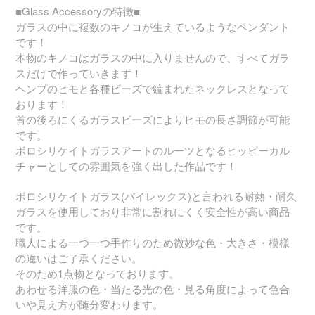
■Glass Accessoryの特徴■
ガラスの中に複数のキノコが生えているようなペンダント
です！
本物のキノコはガラスの中に入りませんので、すべてガラ
スだけで作っていきます！
ヘンプのヒモと各種ビーズで編まれたネックレスとなって
おります！
首の後ろにくるガラスビーズによりヒモの長さ調節が可能
です。
ボロシリケイトガラスアートのルーツとなるヒッピーカル
チャーとしての雰囲気を強く出した作品です！
ボロシリケイトガラス(パイレックス)と言われる耐熱・耐久
ガラスを使用しており非常に割れにくく安全性が高い商品
です。
職人による一つ一つ手作りのため微妙な色・大きさ・模様
の違いはご了承ください。
そのため1点物となっております。
あわせる洋服の色・当たる光の色・見る角度によって色合
いや見え方が随分変わります。