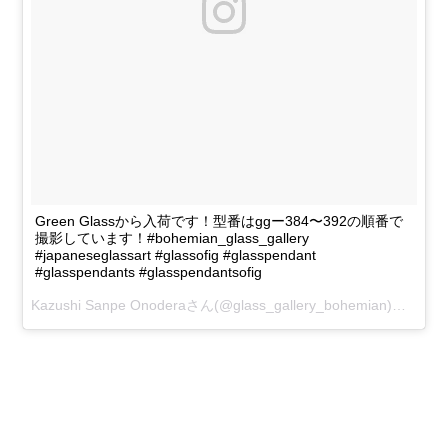
Green Glassから入荷です！型番はggー384〜392の順番で
撮影しています！#bohemian_glass_gallery
#japaneseglassart #glassofig #glasspendant
#glasspendants #glasspendantsofig
Kazushi Sanpe Onoderaさん(@glass_gallery_bohemian)が投稿した動画 -