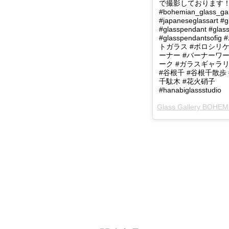
で撮影しております
#bohemian_glass_gal
#japaneseglassart #g
#glasspendant #glas
#glasspendantsof
トガラス #ボロシリケ
ーナー #バーナーワー
ーク #ガラスギャラ
#谷根千 #谷根千散歩 
千駄木 #花火硝子
#hanabiglassstudio
Glass Gallery BOHEM