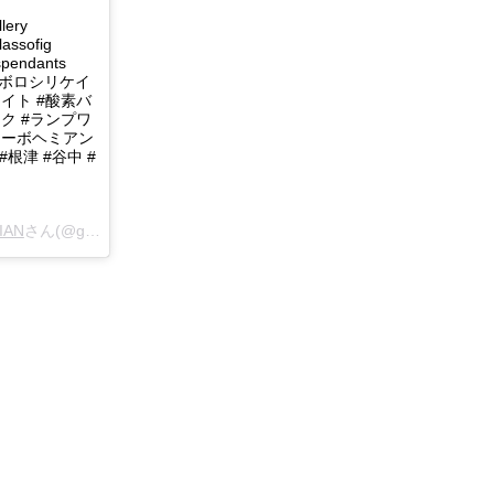
！
lery
lassofig
spendants
ig #ボロシリケイ
イト #酸素バ
ク #ランプワ
リーボヘミアン
#根津 #谷中 #
IAN
さん(@glass_gallery_bohemian)がシェアした投稿 -
3月 2, 2018 a