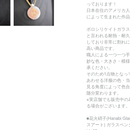
っております！
日本在住のアメリカ人
によって生まれた作品
ボロシリケイトガラス
と言われる耐熱・耐久
しており非常に割れに
高い商品です。
職人による一つ一つ手
妙な色・大きさ・模様
承ください。
そのため1点物となっ
あわせる洋服の色・当
見る角度によって色合
随分変わります。
※実店舗でも販売中の
る場合がございます。
■花火硝子(Hanabi Glas
スアート) ガラスペ