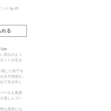
ト hg-25
入れる
の特徴■
い花火のよう
ダントが生ま
を熱した粒子を
を出す技術)に
ねて生み出し
パールも角度
を楽しんでい
特な形状にな