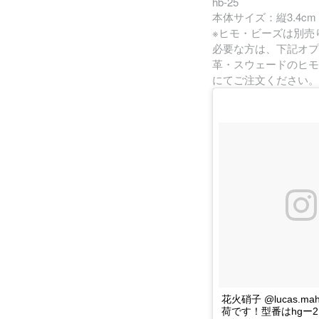
hb-25
本体サイズ：縦3.4cm 
※ヒモ・ビーズは別売
必要な方は、下記オプ
革・スウェードのヒモ
にてご注文ください。
花火硝子 @lucas.ma
荷です！型番はhgー2