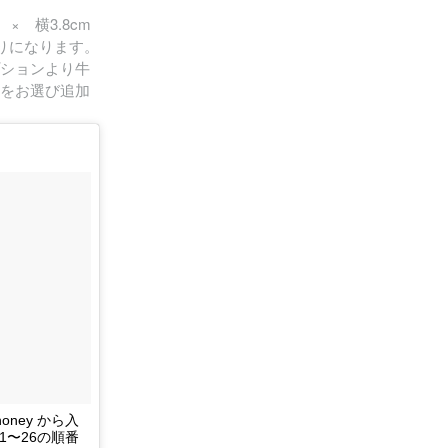
× 横3.8cm
りになります。
ションより牛
をお選び追加
honey から入
1〜26の順番