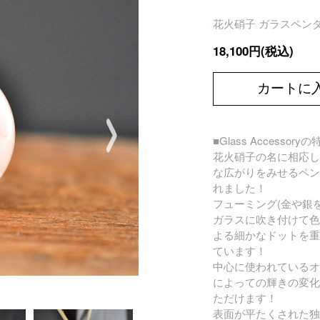
花火硝子 ガラスペンダン
18,100円(税込)
カートに
■Glass Accessory
花火硝子の名に相応し
な広がりをみせるペン
れました！
フューミング(金や銀
ガラスに吹き付けて色
よる細かなドットを重
ています！
中心に使われているオ
によっての輝きの変化
ただけます！
表面が平たくされた独