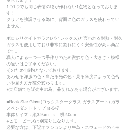
1つ1つでも同じ表情の物が作れない1点物となっておりま
す！
クリアを強調させる為に、背面に色のガラスを使わってい
ません。
ボロシリケイトガラス(パイレックス)と言われる耐熱・耐久
ガラスを使用しており非常に割れにくく安全性が高い商品
です。
職人による一つ一つ手作りのため微妙な色・大きさ・模様
の違いはご了承ください。
そのため1点物となっております。
あわせる洋服の色・当たる光の色・見る角度によって色合
いや見え方が随分変わります。
※実店舗でも販売中の為、品切れがある場合がございます。
■Rock Star Glass(ロックスターグラス ガラスアート) ガラ
スペンダントトップ rs-347
本体サイズ：縦3.9cm × 横2.0cm
※ヒモ・ビーズは別売りになります。
必要な方は、下記オプションより牛革・スウェードのヒモ