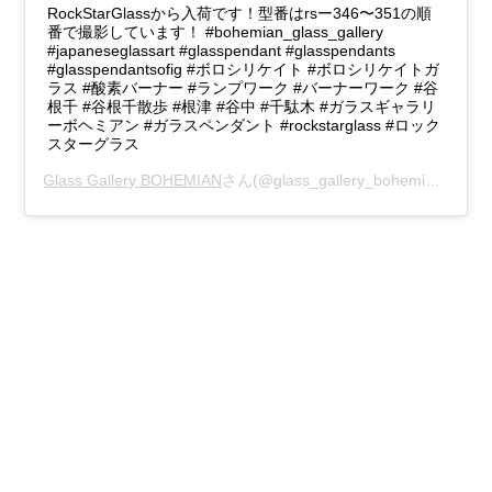
RockStarGlassから入荷です！型番はrsー346〜351の順
番で撮影しています！ #bohemian_glass_gallery
#japaneseglassart #glasspendant #glasspendants
#glasspendantsofig #ボロシリケイト #ボロシリケイトガ
ラス #酸素バーナー #ランプワーク #バーナーワーク #谷
根千 #谷根千散歩 #根津 #谷中 #千駄木 #ガラスギャラリ
ーボヘミアン #ガラスペンダント #rockstarglass #ロック
スターグラス
Glass Gallery BOHEMIAN
さん(@glass_gallery_bohemian)がシェアした投稿 -