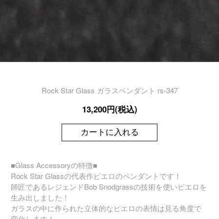
Rock Star Glass ガラスペンダント rs-347
13,200円(税込)
カートに入れる
■Glass Accessoryの特徴■
Rock Star Glassの代表作ピエロのペンダントです！
師匠であるレジェンドBob Snodgrassの技術を使いピエロを
生み出しました！
ガラスの中に作られた立体的なピエロの表情は見る角度で
変化します！