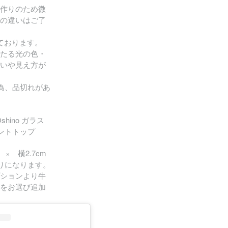
作りのため微
の違いはご了
ております。
たる光の色・
いや見え方が
為、品切れがあ
Oshino ガラス
ダントトップ
× 横2.7cm
りになります。
ションより牛
をお選び追加