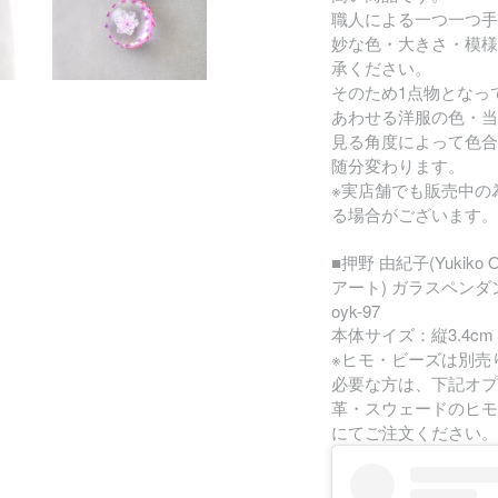
職人による一つ一つ手
妙な色・大きさ・模様
承ください。
そのため1点物となっ
あわせる洋服の色・当
見る角度によって色合
随分変わります。
※実店舗でも販売中の
る場合がございます。
■押野 由紀子(Yukiko 
アート) ガラスペン
oyk-97
本体サイズ：縦3.4cm 
※ヒモ・ビーズは別売
必要な方は、下記オプ
革・スウェードのヒモ
にてご注文ください。