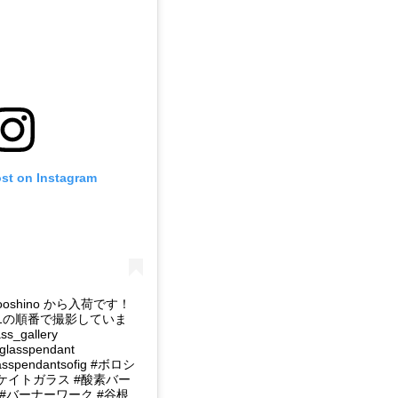
ost on Instagram
ooshino から入荷です！
101の順番で撮影していま
s_gallery
#glasspendant
lasspendantsofig #ボロシ
ケイトガラス #酸素バー
 #バーナーワーク #谷根