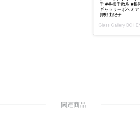
千 #谷根千散歩 #根
ギャラリーボヘミアン
押野由紀子
Glass Gallery BOH