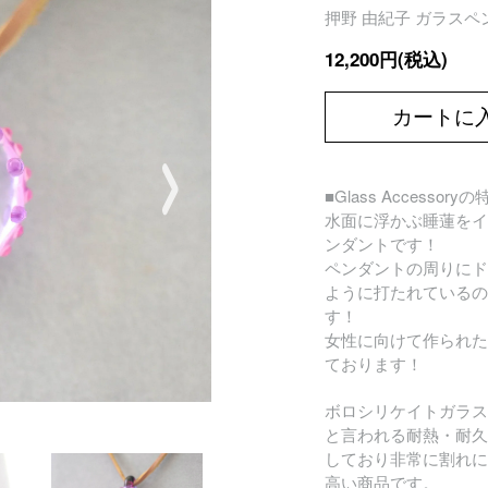
押野 由紀子 ガラスペンダ
12,200円(税込)
カートに
■Glass Accessory
水面に浮かぶ睡蓮をイ
ンダントです！
ペンダントの周りにド
ように打たれているの
す！
女性に向けて作られた
ております！
ボロシリケイトガラス
と言われる耐熱・耐久
しており非常に割れに
高い商品です。