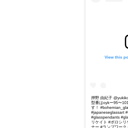
View this p
押野 由紀子 @yukik
型番はoykー95〜
す！ #bohemian_glas
#japaneseglassart 
#glasspendants #g
リケイト #ボロシリ
ナー #ランプワーク