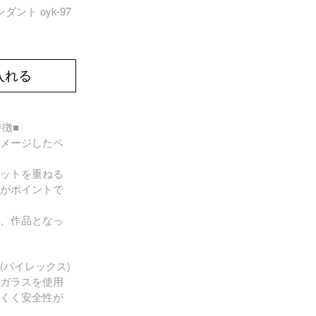
ント oyk-97
入れる
の特徴■
メージしたペ
ットを重ねる
がポイントで
、作品となっ
(パイレックス)
ガラスを使用
くく安全性が