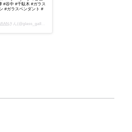
津 #谷中 #千駄木 #ガラス
 #ガラスペンダント #
EMIAN
さん(@glass_gallery_bohemian)がシェアした投稿 -
2019年 5月