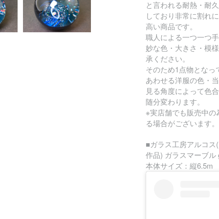
と言われる耐熱・耐久
しており非常に割れに
高い商品です。
職人による一つ一つ手
妙な色・大きさ・模様
承ください。
そのため1点物となっ
あわせる洋服の色・当
見る角度によって色合
随分変わります。
※実店舗でも販売中の
る場合がございます。
■ガラス工房アルコス
作品) ガラスマーブル ga
本体サイズ：縦6.5m 