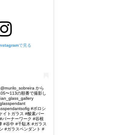
stagramで見る
rilo_sobreira から
105〜113の順番で撮影し
_glass_gallery
#glasspendant
lasspendantsofig #ボロシ
ケイトガラス #酸素バー
 #バーナーワーク #谷根
津 #谷中 #千駄木 #ガラス
 #ガラスペンダント #