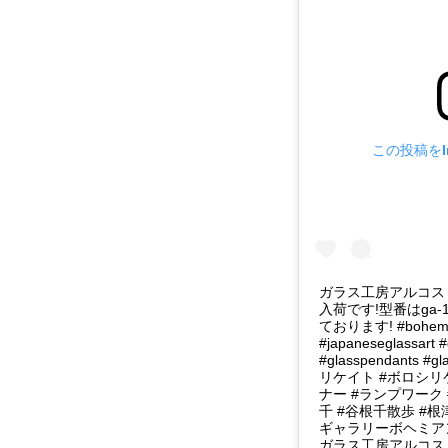
この投稿をIn
ガラス工房アルコス @mu
入荷です!型番はga-
ております! #bohemian
#japaneseglassart 
#glasspendants #g
リケイト #ボロシリ
ナー #ランプワーク
千 #谷根千散歩 #根
ギャラリーボヘミアン
ガラス工房アルコス