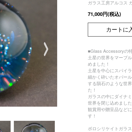
ガラス工房アルコス ガラ
71,000円(税込)
カートに
■Glass Accessory
土星の世界をマーブル
めました！
土星を中心にスパイラ
細かく砕いたオパール
する隕石のような世界
た！
ガラスの中にダイナミ
世界を閉じ込めました
観賞用や贈呈品などに
す！
ボロシリケイトガラス