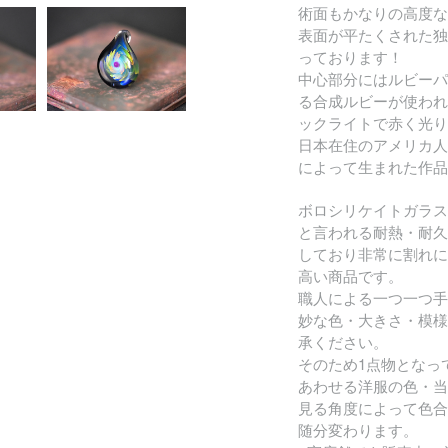
術面もかなりの高度な
表面が平たくされた独
っております！
中心部分にはルビーパ
る合成ルビーが使われ
ックライトで赤く光り
日本在住のアメリカ人
によって生まれた作品
ボロシリケイトガラス
と言われる耐熱・耐久
しており非常に割れに
高い商品です。
職人による一つ一つ手
妙な色・大きさ・模様
承ください。
そのため1点物となっ
あわせる洋服の色・当
見る角度によって色合
随分変わります。