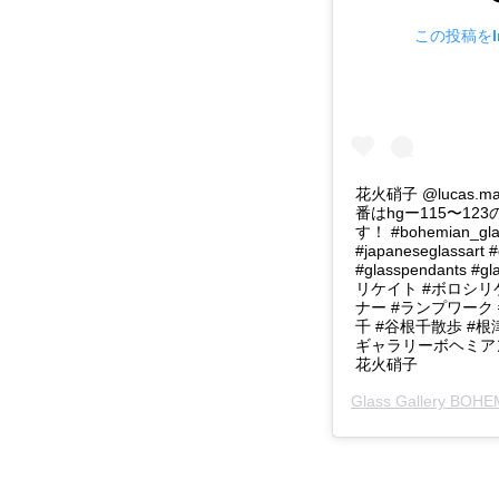
この投稿をIn
花火硝子 @lucas.
番はhgー115〜1
す！ #bohemian_glas
#japaneseglassart 
#glasspendants #g
リケイト #ボロシリ
ナー #ランプワーク
千 #谷根千散歩 #根
ギャラリーボヘミアン
花火硝子
Glass Gallery BOH