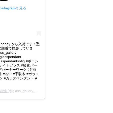
stagramで見る
mahoney から入荷です！型
23の順番で撮影していま
s_gallery
#glasspendant
lasspendantsofig #ボロシ
ケイトガラス #酸素バー
 #バーナーワーク #谷根
津 #谷中 #千駄木 #ガラス
 #ガラスペンダント #
EMIAN
(@glass_gallery_bohemian)がシェアした投稿 -
2019年12月月11