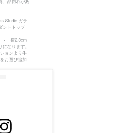
為、品切れがあ
s Studio ガラ
ンダントトップ
× 横2.3cm
りになります。
ションより牛
をお選び追加