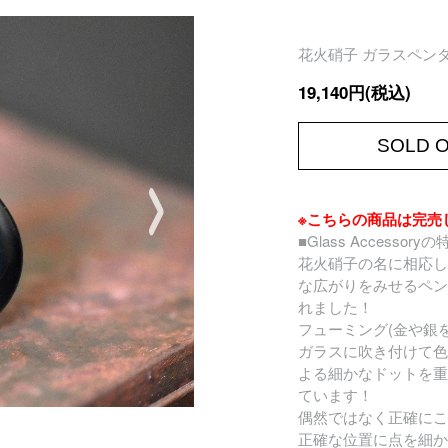
花火硝子 ガラスペンダン
19,140円(税込)
SOLD 
※こちらの商品は完売
■Glass Accessory
花火硝子の名に相応し
な広がりをみせるペン
れました！
フューミング(金や銀
ガラスに吹き付けて色
よる細かなドットを重
ています！
偶然ではなく正確にこ
正確な位置に点を細か