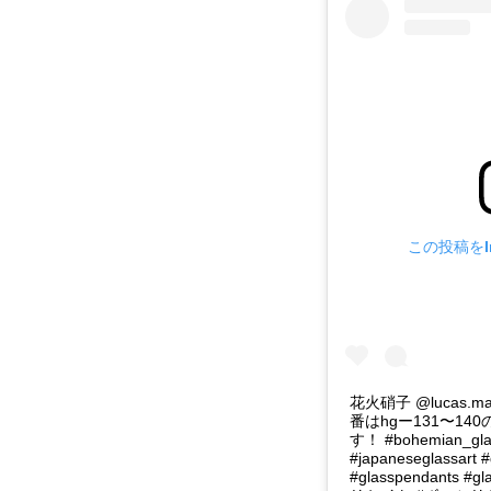
この投稿をIn
花火硝子 @lucas.
番はhgー131〜1
す！ #bohemian_glas
#japaneseglassart 
#glasspendants #g