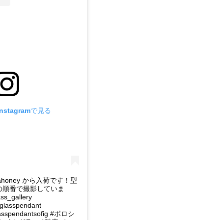
stagramで見る
mahoney から入荷です！型
40の順番で撮影していま
s_gallery
#glasspendant
lasspendantsofig #ボロシ