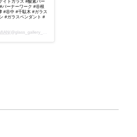
ケイトガラス #酸素バー
 #バーナーワーク #谷根
津 #谷中 #千駄木 #ガラス
 #ガラスペンダント #
EMIAN
(@glass_gallery_bohemian)がシェアした投稿 -
2020年 4月月3日