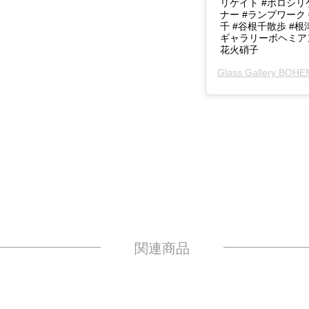
リケイト #ボロシリ
ナー #ランプワーク
千 #谷根千散歩 #根
ギャラリーボヘミアン
花火硝子
Glass Gallery BOH