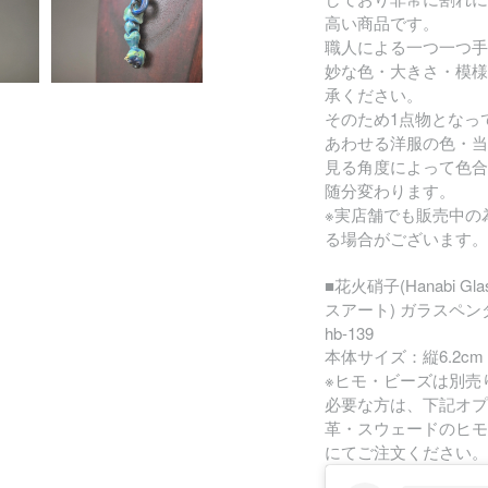
高い商品です。
職人による一つ一つ手
妙な色・大きさ・模様
承ください。
そのため1点物となっ
あわせる洋服の色・当
見る角度によって色合
随分変わります。
※実店舗でも販売中の
る場合がございます。
■花火硝子(Hanabi Glas
スアート) ガラスペ
hb-139
本体サイズ：縦6.2cm 
※ヒモ・ビーズは別売
必要な方は、下記オプ
革・スウェードのヒモ
にてご注文ください。