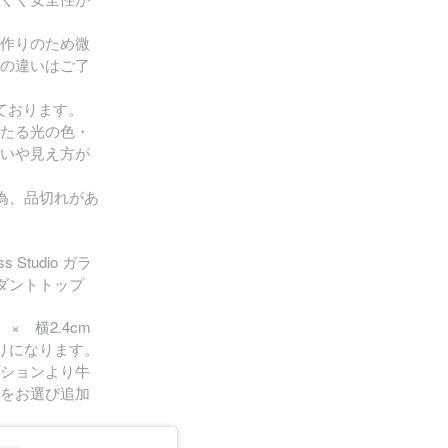
作りのため微
の違いはご了
ております。
たる光の色・
いや見え方が
為、品切れがあ
s Studio ガラ
ンダントトップ
× 横2.4cm
りになります。
ションより牛
をお選び追加