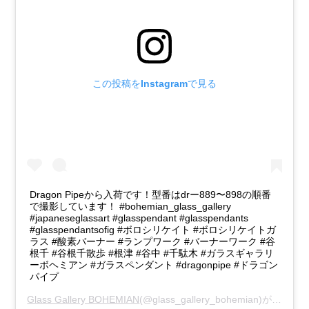
この投稿をInstagramで見る
Dragon Pipeから入荷です！型番はdrー889〜898の順番
で撮影しています！ #bohemian_glass_gallery
#japaneseglassart #glasspendant #glasspendants
#glasspendantsofig #ボロシリケイト #ボロシリケイトガ
ラス #酸素バーナー #ランプワーク #バーナーワーク #谷
根千 #谷根千散歩 #根津 #谷中 #千駄木 #ガラスギャラリ
ーボヘミアン #ガラスペンダント #dragonpipe #ドラゴン
パイプ
Glass Gallery BOHEMIAN
(@glass_gallery_bohemian)がシェアした投稿 -