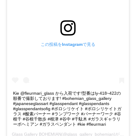
この投稿をInstagramで見る
Kie @fleurmari_glass から入荷です!型番はIy-418~422の
順番で撮影しております! #bohemian_glass_gallery
#japaneseglassart #glasspendant #glasspendants
#glasspendantsofig #ボロシリケイト #ボロシリケイトガ
ラス #酸素バーナー #ランプワーク #バーナーワーク #谷
根千 #谷根千散歩 #根津 #谷中 #千駄木 #ガラスギャラリ
ーボヘミアン #ガラスペンダント #kie #fleurmari
Glass Gallery BOHEMIAN
(@glass_gallery_bohemian)がシェアした投稿 -