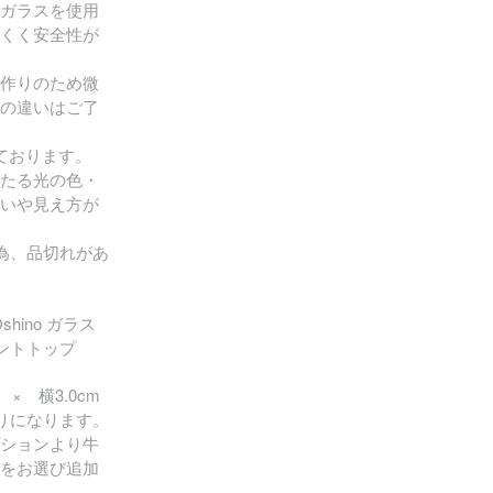
ガラスを使用
くく安全性が
作りのため微
の違いはご了
ております。
たる光の色・
いや見え方が
為、品切れがあ
Oshino ガラス
ダントトップ
× 横3.0cm
りになります。
ションより牛
をお選び追加