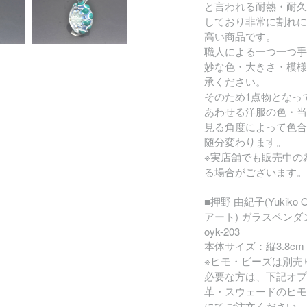
と言われる耐熱・耐久
しており非常に割れに
高い商品です。
職人による一つ一つ手
妙な色・大きさ・模様
承ください。
そのため1点物となっ
あわせる洋服の色・当
見る角度によって色合
随分変わります。
※実店舗でも販売中の
る場合がございます。
■押野 由紀子(Yukiko 
アート) ガラスペン
oyk-203
本体サイズ：縦3.8cm 
※ヒモ・ビーズは別売
必要な方は、下記オプ
革・スウェードのヒモ
にてご注文ください。