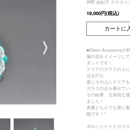
押野 由紀子 ガラスペンダ
19,000円(税込)
カートに
■Glass Accessory
蓮の花をイメージして
ダントです！
クリアのガラスの上に
点を打ち
更にその上にクリアを
ガラスの点を乗せてい
その結果、立体的な蓮
ました！
表裏どちらでも身に着
能です！”
ボロシリケイトガラス