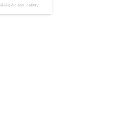
Glass Gallery BOHEMIAN(@glass_gallery_bohemian)がシェアした投稿