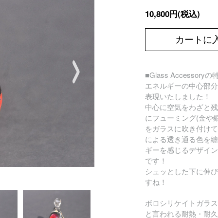
10,800円(税込)
カートに
■Glass Accessory
エネルギーの中心部分
表現いたしました！
中心に空気をわざと残
にフューミング(金や
をガラスに吹き付けて
による透き通る色を纏
ギーを感じるデザイン
です！
シュッとした下に伸び
すね！
ボロシリケイトガラス
と言われる耐熱・耐久