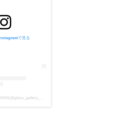
stagramで見る
Glass Gallery BOHEMIAN(@glass_gallery_bohemian)がシェアした投稿