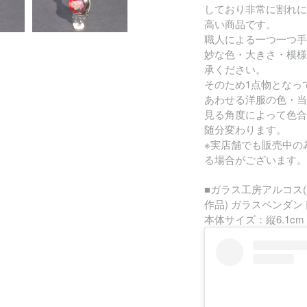
しており非常に割れに
高い商品です。
職人による一つ一つ手
妙な色・大きさ・模様
承ください。
そのため1点物となっ
あわせる洋服の色・当
見る角度によって色合
随分変わります。
※実店舗でも販売中の
る場合がございます。
■ガラス工房アルコス
作品) ガラスペンダント 
本体サイズ：縦6.1cm 