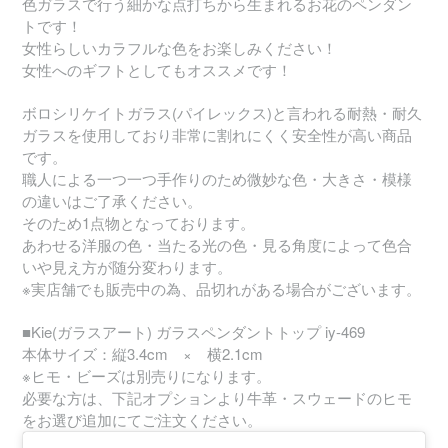
色ガラスで行う細かな点打ちから生まれるお花のペンダン
トです！
女性らしいカラフルな色をお楽しみください！
女性へのギフトとしてもオススメです！
ボロシリケイトガラス(パイレックス)と言われる耐熱・耐久
ガラスを使用しており非常に割れにくく安全性が高い商品
です。
職人による一つ一つ手作りのため微妙な色・大きさ・模様
の違いはご了承ください。
そのため1点物となっております。
あわせる洋服の色・当たる光の色・見る角度によって色合
いや見え方が随分変わります。
※実店舗でも販売中の為、品切れがある場合がございます。
■Kie(ガラスアート) ガラスペンダントトップ iy-469
本体サイズ：縦3.4cm × 横2.1cm
※ヒモ・ビーズは別売りになります。
必要な方は、下記オプションより牛革・スウェードのヒモ
をお選び追加にてご注文ください。