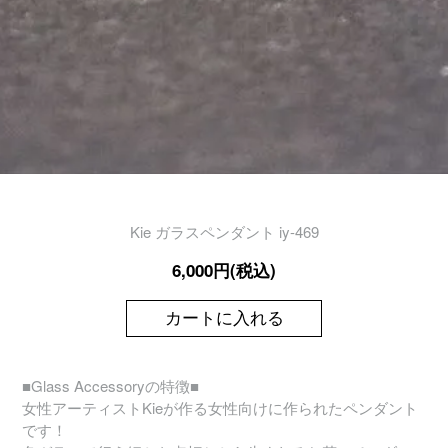
Kie ガラスペンダント iy-469
6,000円(税込)
カートに入れる
■Glass Accessoryの特徴■
女性アーティストKieが作る女性向けに作られたペンダント
です！