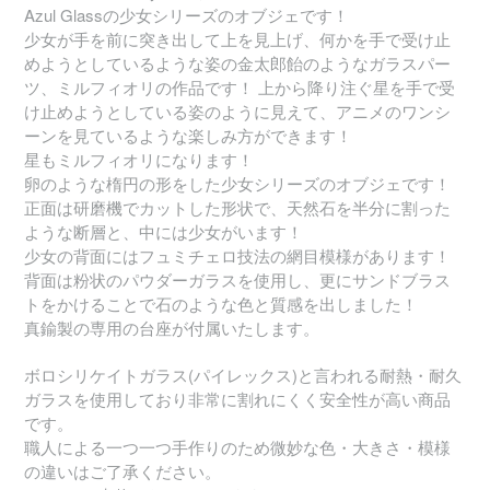
Azul Glassの少女シリーズのオブジェです！
少女が手を前に突き出して上を見上げ、何かを手で受け止
めようとしているような姿の金太郎飴のようなガラスパー
ツ、ミルフィオリの作品です！ 上から降り注ぐ星を手で受
け止めようとしている姿のように見えて、アニメのワンシ
ーンを見ているような楽しみ方ができます！
星もミルフィオリになります！
卵のような楕円の形をした少女シリーズのオブジェです！
正面は研磨機でカットした形状で、天然石を半分に割った
ような断層と、中には少女がいます！
少女の背面にはフュミチェロ技法の網目模様があります！
背面は粉状のパウダーガラスを使用し、更にサンドブラス
トをかけることで石のような色と質感を出しました！
真鍮製の専用の台座が付属いたします。
ボロシリケイトガラス(パイレックス)と言われる耐熱・耐久
ガラスを使用しており非常に割れにくく安全性が高い商品
です。
職人による一つ一つ手作りのため微妙な色・大きさ・模様
の違いはご了承ください。