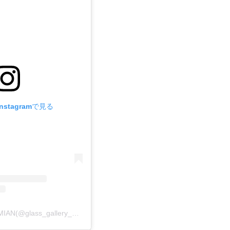
stagramで見る
Glass Gallery BOHEMIAN(@glass_gallery_bohemian)がシェアした投稿