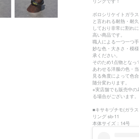
リングです！
ボロシリケイトガラス
と言われる耐熱・耐久
しており非常に割れに
高い商品です。
職人による一つ一つ手
妙な色・大きさ・模様
承ください。
そのため1点物となっ
あわせる洋服の色・当
見る角度によって色合
随分変わります。
※実店舗でも販売中の
る場合がございます。
■キサキヅチモ(ガラス
リング sb-11
本体サイズ：14号