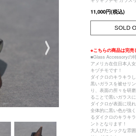
11,000円(税込)
SOLD 
※こちらの商品は完売
■Glass Accessory
アメリカ在住日本人女
キヅチモです！
ダイクロのキラキラし
黒いガラスを被せリン
り、表面の所々を研磨
ることで黒いガラスに
ダイクロが表面に現れ
全体的に黒い色が強く
るダイクロのキラキラ
ントとなります！
大人びたシックな雰囲