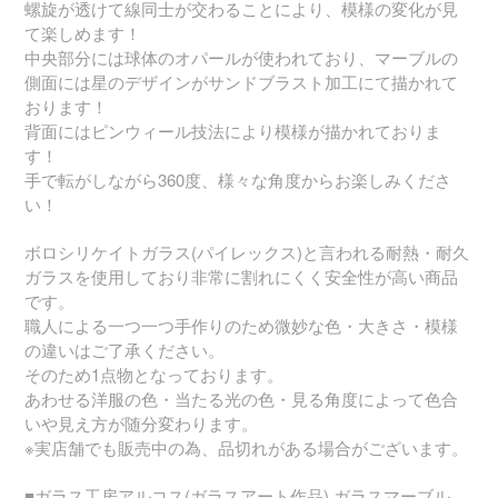
螺旋が透けて線同士が交わることにより、模様の変化が見
て楽しめます！
中央部分には球体のオパールが使われており、マーブルの
側面には星のデザインがサンドブラスト加工にて描かれて
おります！
背面にはピンウィール技法により模様が描かれておりま
す！
手で転がしながら360度、様々な角度からお楽しみくださ
い！
ボロシリケイトガラス(パイレックス)と言われる耐熱・耐久
ガラスを使用しており非常に割れにくく安全性が高い商品
です。
職人による一つ一つ手作りのため微妙な色・大きさ・模様
の違いはご了承ください。
そのため1点物となっております。
あわせる洋服の色・当たる光の色・見る角度によって色合
いや見え方が随分変わります。
※実店舗でも販売中の為、品切れがある場合がございます。
■ガラス工房アルコス(ガラスアート作品) ガラスマーブル