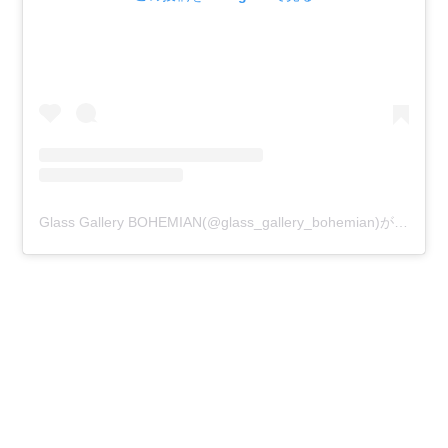
Glass Gallery BOHEMIAN(@glass_gallery_bohemian)がシェアした投稿