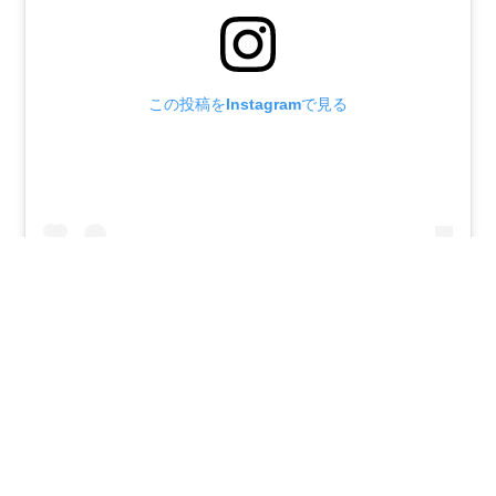
この投稿をInstagramで見る
Glass Gallery BOHEMIAN(@glass_gallery_bohemian)がシェアした投稿