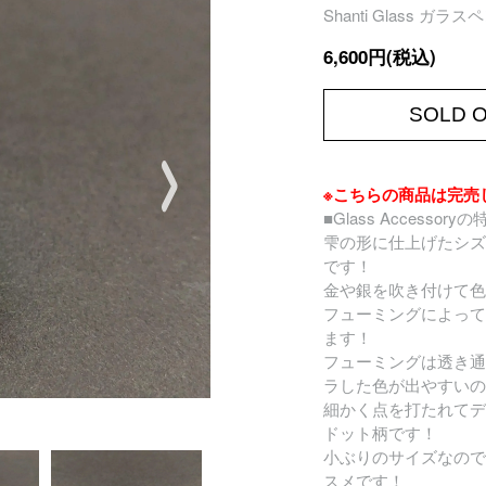
Shanti Glass ガラス
6,600円(税込)
SOLD 
※こちらの商品は完売
■Glass Accessory
雫の形に仕上げたシズ
です！
金や銀を吹き付けて色
フューミングによって
ます！
フューミングは透き通
ラした色が出やすいの
細かく点を打たれてデ
ドット柄です！
小ぶりのサイズなので
スメです！