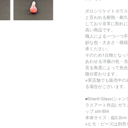
ボロシリケイトガラス
と言われる耐熱・耐久
しており非常に割れに
高い商品です。
職人による一つ一つ手
妙な色・大きさ・模様
承ください。
そのため1点物となっ
あわせる洋服の色・当
見る角度によって色合
随分変わります。
※実店舗でも販売中の
る場合がございます。
■Shanti Glass(
ラスアート作品) ガ
ップ sht-854
本体サイズ：縦2.2cm 
※ヒモ・ビーズは別売