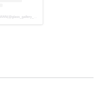
Glass Gallery BOHEMIAN(@glass_gallery_bohemian)がシェアした投稿