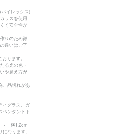
(パイレックス)
ガラスを使用
くく安全性が
作りのため微
の違いはご了
ております。
たる光の色・
いや見え方が
為、品切れがあ
シャンティグラス、ガ
ラスペンダントト
× 横1.2cm
りになります。