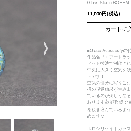
Glass Studio BOH
11,000円(税込)
カートに
■Glass Accessory
作品名『エアートラッ
ドット技法で制作され
中央に大きく空気を残
トです！
空気の部分に写りこむ
様の視覚効果が生み出
ているのが楽しくなる
おります👍 顕微鏡で
を覗き込んでいるよう
めます☺
ボロシリケイトガラス