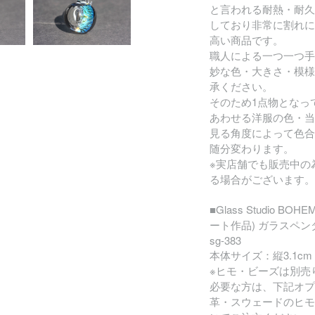
と言われる耐熱・耐久
しており非常に割れに
高い商品です。
職人による一つ一つ手
妙な色・大きさ・模様
承ください。
そのため1点物となっ
あわせる洋服の色・当
見る角度によって色合
随分変わります。
※実店舗でも販売中の
る場合がございます。
■Glass Studio BO
ート作品) ガラスペ
sg-383
本体サイズ：縦3.1cm 
※ヒモ・ビーズは別売
必要な方は、下記オプ
革・スウェードのヒモ