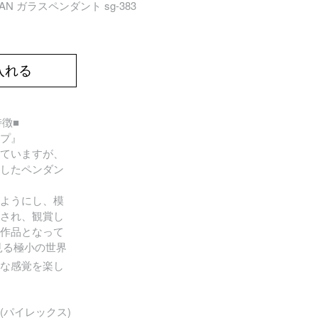
EMIAN ガラスペンダント sg-383
入れる
の特徴■
プ』
ていますが、
したペンダン
ようにし、模
され、観賞し
作品となって
見る極小の世界
な感覚を楽し
(パイレックス)