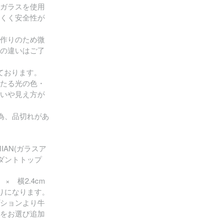
ガラスを使用
くく安全性が
作りのため微
の違いはご了
ております。
たる光の色・
いや見え方が
為、品切れがあ
HEMIAN(ガラスア
ンダントトップ
× 横2.4cm
りになります。
ションより牛
をお選び追加