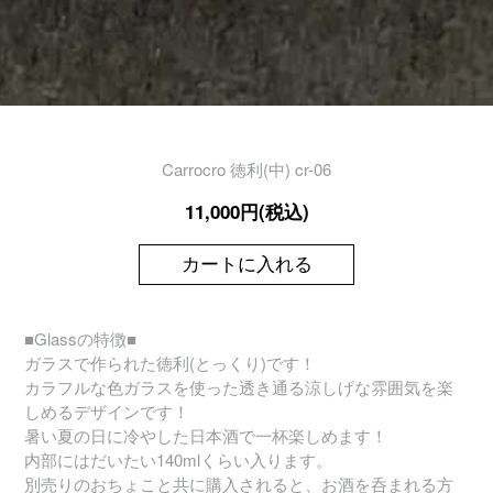
Carrocro 徳利(中) cr-06
11,000円(税込)
カートに入れる
■Glassの特徴■
ガラスで作られた徳利(とっくり)です！
カラフルな色ガラスを使った透き通る涼しげな雰囲気を楽
しめるデザインです！
暑い夏の日に冷やした日本酒で一杯楽しめます！
内部にはだいたい140mlくらい入ります。
別売りのおちょこと共に購入されると、お酒を呑まれる方