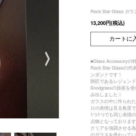
Rock Star Glass 
13,200円(税込)
カートに
■Glass Accessory
Rock Star Glas
ンダントです！
師匠であるレジェンドB
Snodgrassの技術
み出しました！
ガラスの中に作られた
ロの表情は見る角度で
1つ1つでも同じ表情
点物となっております
クリアを強調させる為
のガラスを使わってい