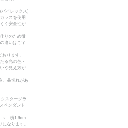
(パイレックス)
ガラスを使用
くく安全性が
作りのため微
の違いはご了
ております。
たる光の色・
いや見え方が
為、品切れがあ
s(ロックスターグラ
ラスペンダント
× 横1.9cm
りになります。