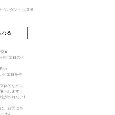
ガラスペンダント rs-316
入れる
の特徴■
sの代表作ピエロのペ
ob
を使いピエロを生
立体的なピエ
変化します！
の物が作れない1
！
に、背面に色
ません。