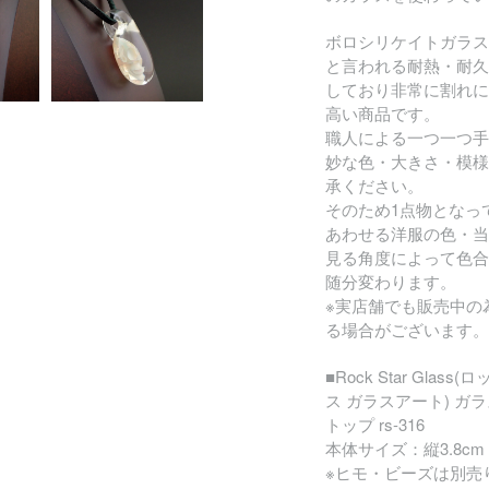
ボロシリケイトガラス
と言われる耐熱・耐久
しており非常に割れに
高い商品です。
職人による一つ一つ手
妙な色・大きさ・模様
承ください。
そのため1点物となっ
あわせる洋服の色・当
見る角度によって色合
随分変わります。
※実店舗でも販売中の
る場合がございます。
■Rock Star Glas
ス ガラスアート) ガ
トップ rs-316
本体サイズ：縦3.8cm 
※ヒモ・ビーズは別売