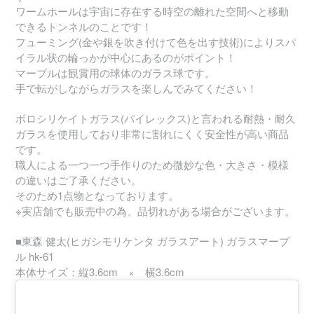
ワームホールは宇宙に存在する時空の離れた空間へと移動
できるトンネルのことです！
フューミング(金や銀を吹き付けて色を出す技術)によりスパ
イラル状の輪っかが中心にあるのがポイント！
マーブルは観賞用の球体のガラス球です。
手で転がしながらガラスを楽しんでみてください！
ボロシリケイトガラス(パイレックス)と言われる耐熱・耐久
ガラスを使用しており非常に割れにくく安全性が高い商品
です。
職人による一つ一つ手作りのため微妙な色・大きさ・模様
の違いはご了承ください。
そのため1点物となっております。
※実店舗でも販売中の為、品切れがある場合がございます。
■東森 健太(ヒガシモリケンタ ガラスアート) ガラスマーブ
ル hk-61
本体サイズ：縦3.6cm × 横3.6cm